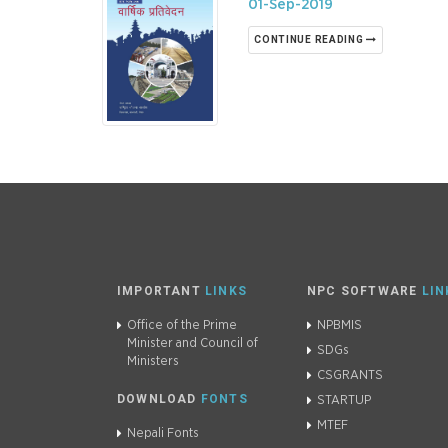
01-Sep-2019
CONTINUE READING
IMPORTANT
LINKS
NPC SOFTWARE
LIN
Office of the Prime
NPBMIS
Minister and Council of
SDGs
Ministers
CSGRANTS
DOWNLOAD
FONTS
STARTUP
MTEF
Nepali Fonts