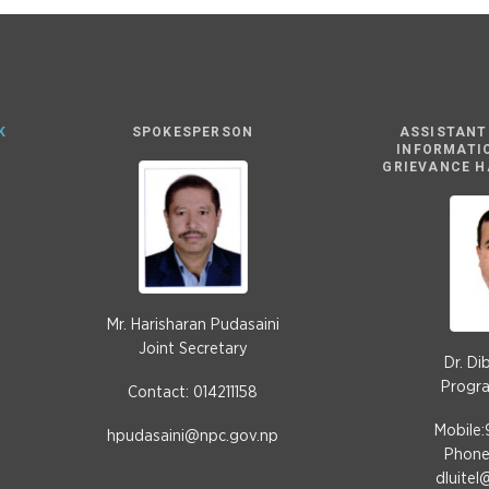
K
SPOKESPERSON
ASSISTANT
INFORMATI
GRIEVANCE H
Mr. Harisharan Pudasaini
Joint Secretary
Dr. Di
Progra
Contact: 014211158
Mobile
hpudasaini@npc.gov.np
Phone:
dluitel