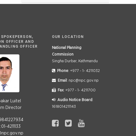
 SPOKEPERSON,
OUR LOCATION
ON OFFICER AND
ANDLING OFFICER
National Planning
Commission
Singha Durbar, Kathmandu
Phone
: +977 - 1- 4211032
Email
: npc@npc.gov.np
Fax
: +977 - 1- 4211700
Audio Notice Board
:
bakar Luitel
1618014211143
m Director
:9841227934
01-4211133
@npc.gov.np