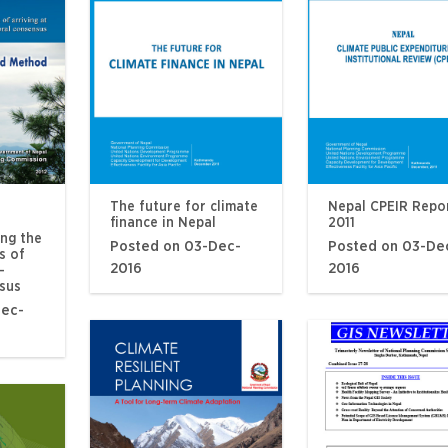
The future for climate
Nepal CPEIR Repo
finance in Nepal
2011
ng the
Posted on 03-Dec-
Posted on 03-De
s of
2016
2016
-
sus
Dec-