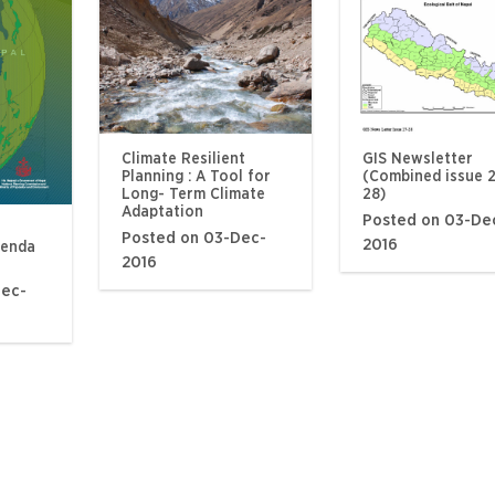
Climate Resilient
GIS Newsletter
Planning : A Tool for
(Combined issue 
Long- Term Climate
28)
Adaptation
Posted on 03-De
Posted on 03-Dec-
2016
genda
2016
Dec-