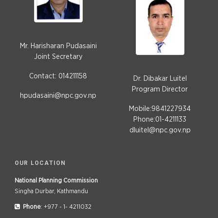
Mr. Harisharan Pudasaini
Joint Secretary
Contact: 014211158
Dr. Dibakar Luitel
Program Director
hpudasaini@npc.gov.np
Mobile:9841227934
Phone:01-4211133
dluitel@npc.gov.np
OUR LOCATION
National Planning Commission
Singha Durbar, Kathmandu
Phone
: +977 - 1- 4211032