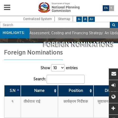
EN
ने.
Centralized System
Sitemap
A-
A
A+
HIGHLIGHTS:
 Goals Needs Assessment, Costing and Financing Strategy: An Update
FOREIGN NOMINATIONS
Foreign Nominations
Show
entries
Search:
S.N
Name
Position
Divisio
१
तीर्थराज राई
कार्यक्रम निर्देशक
सुशासन शिक्षा
श