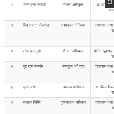
२
पोषण राज भण्डारी
योजना अधिकृत
अावधिक योज
कार
३
शिव रञ्जन पौडयाल
कार्यक्रम निर्देशक
प्रशासन तथा व
श
४
रमेश पराजुली
योजना अधिकृत
भौतिक पूर्वाधा
श
५
बुद्ध रत्न महर्जन
कम्प्युटर अधिकृत
प्रशासन तथा व
श
६
प्रभा बराल
तथ्यांक अधिकृत
अार्थिक विश्ल
श
७
सम्झना घिमिरे
पुस्तकालय अधिकृत
प्रशासन तथा व
श