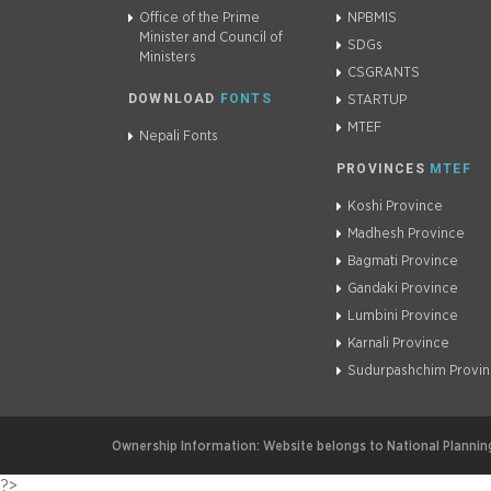
Office of the Prime
NPBMIS
Minister and Council of
SDGs
Ministers
CSGRANTS
DOWNLOAD
FONTS
STARTUP
MTEF
Nepali Fonts
PROVINCES
MTEF
Koshi Province
Madhesh Province
Bagmati Province
Gandaki Province
Lumbini Province
Karnali Province
Sudurpashchim Provi
Ownership Information: Website belongs to National Planning
?>