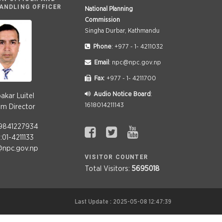
ANDLING OFFICER
National Planning
Commission
Singha Durbar, Kathmandu
Phone
: +977 - 1- 4211032
Email
: npc@npc.gov.np
Fax
: +977 - 1- 4211700
Audio Notice Board
:
bakar Luitel
1618014211143
m Director
:9841227934
01-4211133
@npc.gov.np
VISITOR COUNTER
Total Visitors:
5695018
Last Update : 2025-05-08 12:47:39