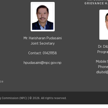
GRIEVANCE H
Mr. Harisharan Pudasaini
Joint Secretary
Dr. Di
Progra
Contact: 014211158
Mobile
hpudasaini@npc.gov.np
Phone:
dluitel
nce
 Commission (NPC) | © 2026. All rights reserved.