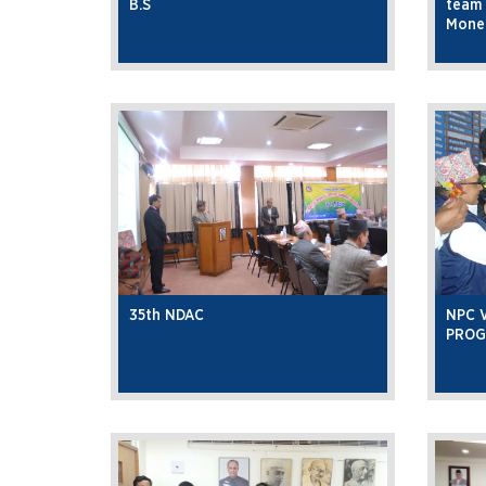
B.S
team 
Mone
35th NDAC
NPC 
PROG