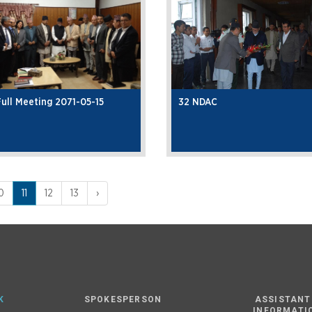
ull Meeting 2071-05-15
32 NDAC
0
11
12
13
›
K
SPOKESPERSON
ASSISTANT
INFORMATI