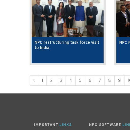
NPC restructuring task force visit
NPC F
to India
‹
1
2
3
4
5
6
7
8
9
1
IMPORTANT
LINKS
NPC SOFTWARE
LIN